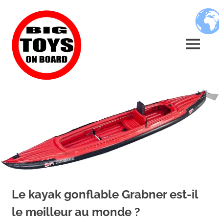
Skip
BIG
to
content
TOYS
MENU
ON
JOUETS
BOARD
DE
BORD
POUR
GRANDS
ENFANTS
Le kayak gonflable Grabner est-il
le meilleur au monde ?