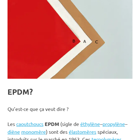
EPDM?
Qu’est-ce que ça veut dire ?
Les
caoutchoucs
EPDM
(sigle de
éthylène
–
propylène
–
diène
monomère
) sont des
élastomères
spéciaux,
introduits sur le marché en 1963. Ces
terpolymères