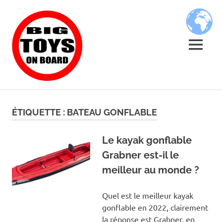
Skip
BIG
to
content
TOYS
MENU
ON
JOUETS
BOARD
DE
BORD
ÉTIQUETTE :
BATEAU GONFLABLE
POUR
GRANDS
ENFANTS
Le kayak gonflable
Grabner est-il le
meilleur au monde ?
Quel est le meilleur kayak
gonflable en 2022, clairement
la réponse est Grabner, en