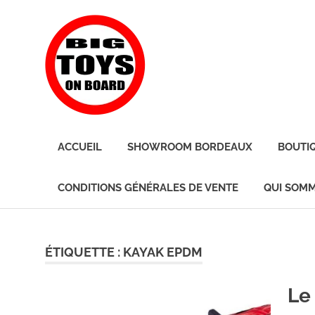
Skip
BIG
to
content
TOYS
ON
JOUETS
DE
BOARD
ACCUEIL
SHOWROOM BORDEAUX
BOUTI
BORD
POUR
GRANDS
CONDITIONS GÉNÉRALES DE VENTE
QUI SOMM
ENFANTS
ÉTIQUETTE :
KAYAK EPDM
Le