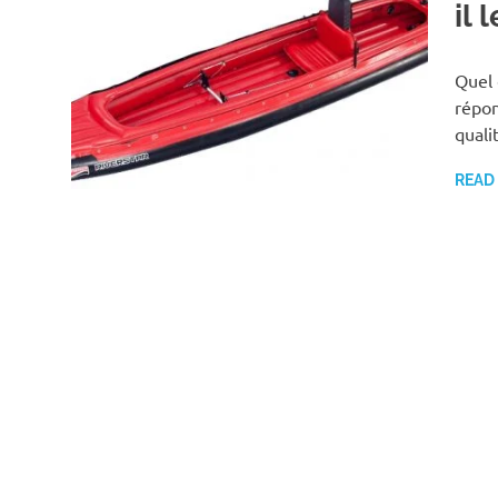
il
Quel 
répon
quali
READ