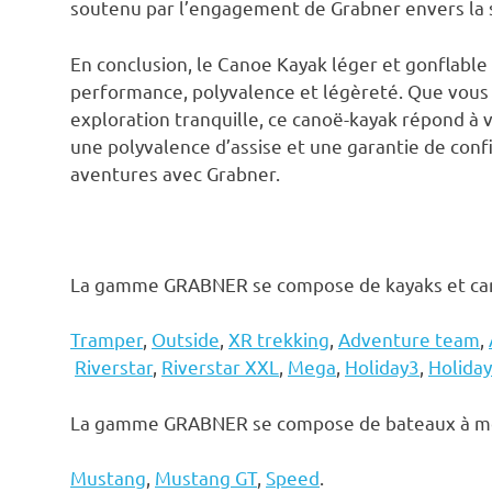
soutenu par l’engagement de Grabner envers la sa
En conclusion, le Canoe Kayak léger et gonflable
performance, polyvalence et légèreté. Que vous 
exploration tranquille, ce canoë-kayak répond à
une polyvalence d’assise et une garantie de con
aventures avec Grabner.
La gamme GRABNER se compose de kayaks et ca
Tramper
,
Outside
,
XR trekking
,
Adventure team
,
Riverstar
,
Riverstar XXL
,
Mega
,
Holiday3
,
Holida
La gamme GRABNER se compose de bateaux à m
Mustang
,
Mustang GT
,
Speed
.