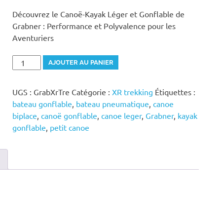
Découvrez le Canoë-Kayak Léger et Gonflable de
Grabner : Performance et Polyvalence pour les
Aventuriers
quantité
AJOUTER AU PANIER
de
Canoe
UGS :
GrabXrTre
Catégorie :
XR trekking
Étiquettes :
kayak
bateau gonflable
,
bateau pneumatique
,
canoe
XR
biplace
,
canoë gonflable
,
canoe leger
,
Grabner
,
kayak
TREKKING
gonflable
,
petit canoe