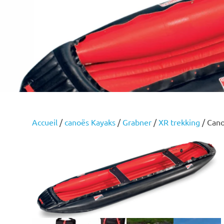
Accueil
/
canoës Kayaks
/
Grabner
/
XR trekking
/ Can