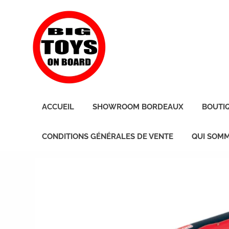
Skip
BIG
to
content
TOYS
ON
JOUETS
DE
BOARD
ACCUEIL
SHOWROOM BORDEAUX
BOUTI
BORD
POUR
GRANDS
CONDITIONS GÉNÉRALES DE VENTE
QUI SOMM
ENFANTS