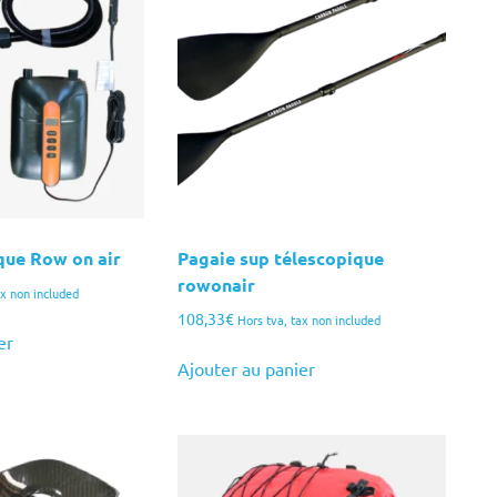
que Row on air
Pagaie sup télescopique
rowonair
ax non included
108,33
€
Hors tva, tax non included
er
Ajouter au panier