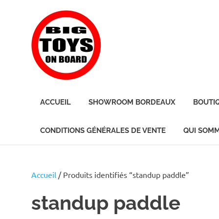
Skip
BIG
to
content
TOYS
ON
JOUETS
DE
BOARD
ACCUEIL
SHOWROOM BORDEAUX
BOUTI
BORD
POUR
GRANDS
CONDITIONS GÉNÉRALES DE VENTE
QUI SOMM
ENFANTS
Accueil
/ Produits identifiés “standup paddle”
standup paddle