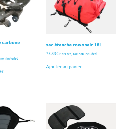
e carbone
sac étanche rowonair 18L
73,33
€
Hors tva, tax non included
 non included
Ajouter au panier
er