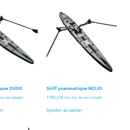
plusieurs
variations.
Les
options
peuvent
être
choisies
sur
la
page
du
produit
ique DUDE
Skiff pneumatique MOJO
1183,33
€
tax non included
Hors tva, tax non included
er
Ajouter au panier