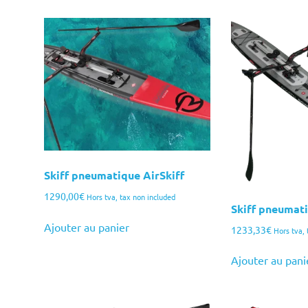
plusieurs
variations.
Les
options
peuvent
être
choisies
sur
la
page
Skiff pneumatique AirSkiff
du
produit
1290,00
€
Hors tva, tax non included
Skiff pneumat
Ajouter au panier
1233,33
€
Hors tva, 
Ajouter au pani