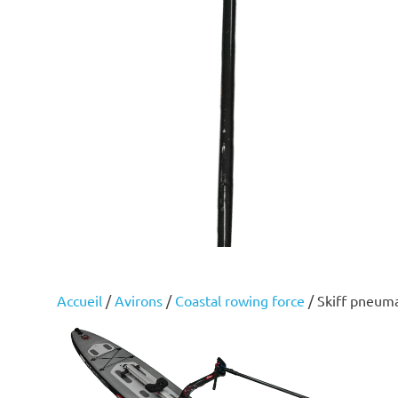
Accueil
/
Avirons
/
Coastal rowing force
/ Skiff pneum