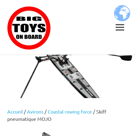
Skip
BIG
to
content
TOYS
MENU
ON
JOUETS
BOARD
DE
BORD
POUR
GRANDS
ENFANTS
Accueil
/
Avirons
/
Coastal rowing force
/ Skiff
pneumatique MOJO