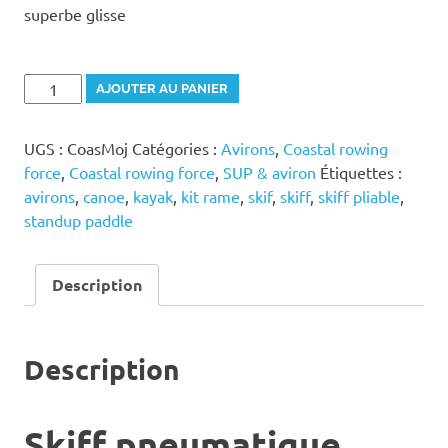
superbe glisse
quantité
AJOUTER AU PANIER
de
Skiff
UGS :
CoasMoj
Catégories :
Avirons
,
Coastal rowing
pneumatique
force
,
Coastal rowing force
,
SUP & aviron
Étiquettes :
MOJO
avirons
,
canoe
,
kayak
,
kit rame
,
skif
,
skiff
,
skiff pliable
,
standup paddle
Description
Description
Skiff pneumatique