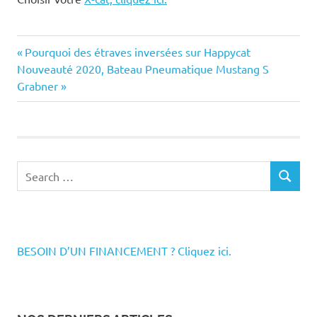
bateau
Previous
Navigation
Pourquoi des étraves inversées sur Happycat
à rame
Next
Post:
Nouveauté 2020, Bateau Pneumatique Mustang S
de
CATAMARAN
Post:
Grabner
voilier
l’article
x-
cat
Search
SEARCH
for:
BESOIN D’UN FINANCEMENT ? Cliquez ici.