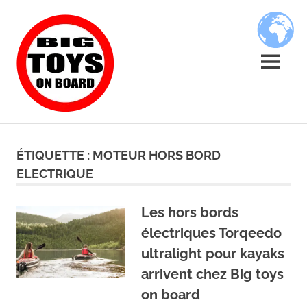
Skip
BIG
to
content
TOYS
MENU
ON
JOUETS
BOARD
DE
BORD
ÉTIQUETTE :
MOTEUR HORS BORD
POUR
ELECTRIQUE
GRANDS
ENFANTS
Les hors bords
électriques Torqeedo
ultralight pour kayaks
arrivent chez Big toys
on board