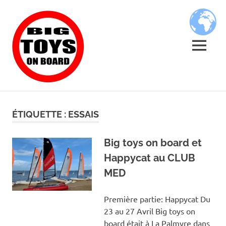
Skip
BIG
to
content
TOYS
MENU
ON
JOUETS
BOARD
DE
BORD
ÉTIQUETTE :
ESSAIS
POUR
GRANDS
ENFANTS
Big toys on board et
Happycat au CLUB
MED
Première partie: Happycat Du
23 au 27 Avril Big toys on
board était à La Palmyre dans