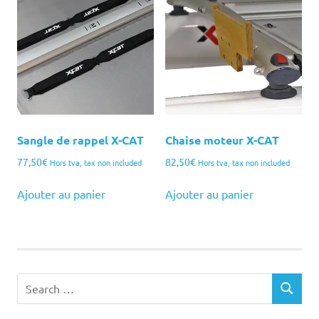
Sangle de rappel X-CAT
Chaise moteur X-CAT
77,50
€
82,50
€
Hors tva, tax non included
Hors tva, tax non included
Ajouter au panier
Ajouter au panier
Search
SEARCH
for: