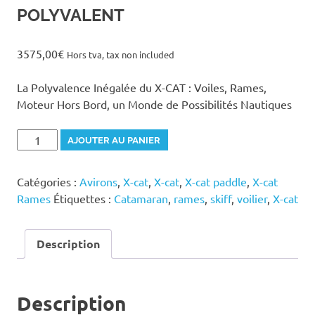
POLYVALENT
3575,00
€
Hors tva, tax non included
La Polyvalence Inégalée du X-CAT : Voiles, Rames,
Moteur Hors Bord, un Monde de Possibilités Nautiques
quantité
AJOUTER AU PANIER
de
X-
Catégories :
Avirons
,
X-cat
,
X-cat
,
X-cat paddle
,
X-cat
CAT
Rames
Étiquettes :
Catamaran
,
rames
,
skiff
,
voilier
,
X-cat
BASIC,
CATAMARAN
POLYVALENT
Description
Description