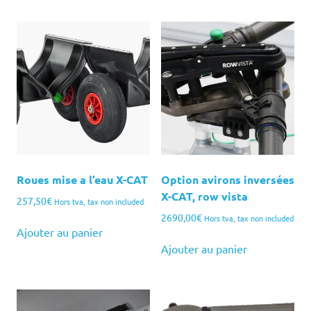
Roues mise a l’eau X-CAT
Option avirons inversées
X-CAT, row vista
257,50
€
Hors tva, tax non included
2690,00
€
Hors tva, tax non included
Ajouter au panier
Ajouter au panier