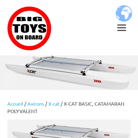
Skip
BIG
to
content
TOYS
MENU
ON
JOUETS
BOARD
DE
BORD
POUR
GRANDS
ENFANTS
Accueil
/
Avirons
/
X-cat
/ X-CAT BASIC, CATAMARAN
POLYVALENT