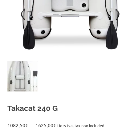
Takacat 240 G
Plage
1082,50
€
–
1625,00
€
Hors tva, tax non included
de