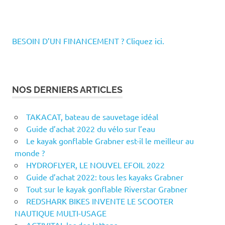
être
choisies
sur
BESOIN D’UN FINANCEMENT ? Cliquez ici.
la
page
du
produit
NOS DERNIERS ARTICLES
TAKACAT, bateau de sauvetage idéal
Guide d’achat 2022 du vélo sur l’eau
Le kayak gonflable Grabner est-il le meilleur au
monde ?
HYDROFLYER, LE NOUVEL EFOIL 2022
Guide d’achat 2022: tous les kayaks Grabner
Tout sur le kayak gonflable Riverstar Grabner
REDSHARK BIKES INVENTE LE SCOOTER
NAUTIQUE MULTI-USAGE
ACTIVITAL lac des lettons