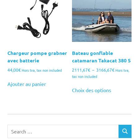
options
peuvent
être
choisies
sur
la
page
Chargeur pompe grabner
Bateau gonflable
du
avec batterie
catamaran Takacat 380 S
produit
Plage
44,00
€
2111,67
€
–
3166,67
€
Hors tva, tax non included
Hors tva,
de
tax non included
prix :
Ajouter au panier
Ce
2111,67€
Choix des options
produit
à
a
3166,67€
plusieurs
variations.
Les
Search
options
SEARCH
for:
peuvent