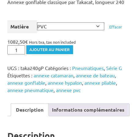
prix :
Annexe gonflable classique par Takacat, longueur 240
1082,50€
à
1625,00€
Matière
Effacer
1082,50
€
Hors tva, tax non included
quantité
AJOUTER AU PANIER
de
Takacat
UGS :
taka240gP
Catégories :
Pneumatiques
,
Série G
240
Étiquettes :
annexe catamaran
,
annexe de bateau
,
G
annexe gonflable
,
annexe hypalon
,
annexe pliable
,
annexe pneumatique
,
annexe pvc
Description
Informations complémentaires
Description