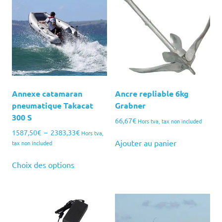
Annexe catamaran
Ancre repliable 6kg
pneumatique Takacat
Grabner
300 S
66,67
€
Hors tva, tax non included
Plage
1587,50
€
–
2383,33
€
Hors tva,
de
Ajouter au panier
tax non included
prix :
Ce
1587,50€
Choix des options
produit
à
a
2383,33€
plusieurs
variations.
Les