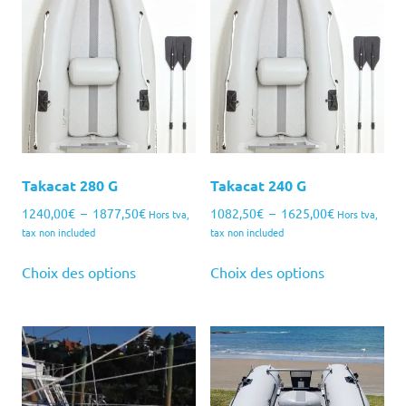
décroissant
Takacat 280 G
Takacat 240 G
Plage
Plage
1240,00
€
–
1877,50
€
1082,50
€
–
1625,00
€
Hors tva,
Hors tva,
de
de
tax non included
tax non included
prix :
prix :
Ce
Ce
1240,00€
1082,50€
Choix des options
Choix des options
produit
produit
à
à
a
a
1877,50€
1625,00€
plusieurs
plusieurs
variations.
variations.
Les
Les
options
options