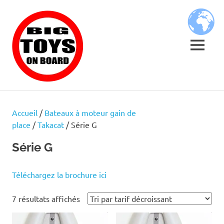
Skip
BIG
to
content
TOYS
MENU
ON
JOUETS
BOARD
DE
BORD
Accueil
/
Bateaux à moteur gain de
POUR
place
/
Takacat
/ Série G
GRANDS
ENFANTS
Série G
Téléchargez la brochure ici
Trié
7 résultats affichés
par
prix