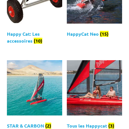
Happy Cat: Les
HappyCat Neo
(15)
accessoires
(10)
STAR & CARBON
(2)
Tous les Happycat
(3)