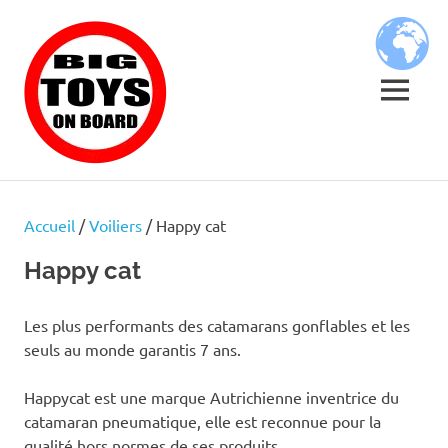
Skip
BIG
to
content
TOYS
MENU
ON
JOUETS
BOARD
DE
BORD
Accueil
/
Voiliers
/ Happy cat
POUR
GRANDS
Happy cat
ENFANTS
Les plus performants des catamarans gonflables et les
seuls au monde garantis 7 ans.
Happycat est une marque Autrichienne inventrice du
catamaran pneumatique, elle est reconnue pour la
qualité hors normes de ses produits.