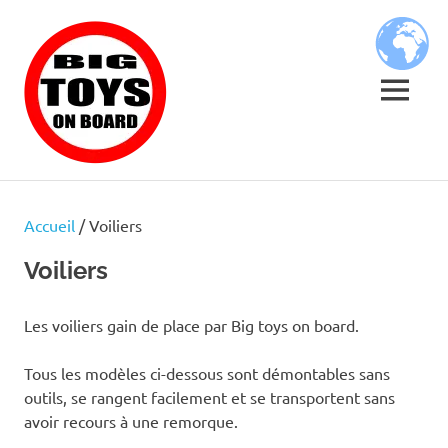
Skip
BIG
to
content
TOYS
MENU
ON
JOUETS
BOARD
DE
BORD
Accueil
/ Voiliers
POUR
GRANDS
Voiliers
ENFANTS
Les voiliers gain de place par Big toys on board.
Tous les modèles ci-dessous sont démontables sans
outils, se rangent facilement et se transportent sans
avoir recours à une remorque.