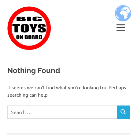
Skip
BIG
to
content
TOYS
MENU
ON
JOUETS
BOARD
DE
BORD
Nothing Found
POUR
GRANDS
ENFANTS
It seems we can’t find what you’re looking for. Perhaps
searching can help.
Search
SEARCH
for: