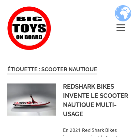
Skip
BIG
to
content
TOYS
MENU
ON
JOUETS
BOARD
DE
BORD
ÉTIQUETTE :
SCOOTER NAUTIQUE
POUR
GRANDS
ENFANTS
REDSHARK BIKES
INVENTE LE SCOOTER
NAUTIQUE MULTI-
USAGE
En 2021 Red Shark Bikes
innove en créant le Scooter