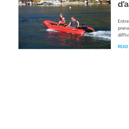
d’
Entre
pneum
diffi
READ