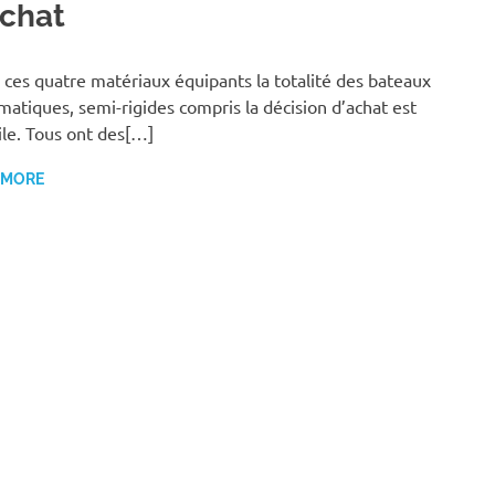
achat
 ces quatre matériaux équipants la totalité des bateaux
atiques, semi-rigides compris la décision d’achat est
cile. Tous ont des[…]
 MORE