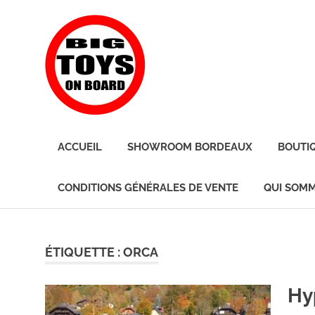
Skip
BIG
to
content
TOYS
ON
JOUETS
DE
BOARD
ACCUEIL
SHOWROOM BORDEAUX
BOUTI
BORD
POUR
GRANDS
CONDITIONS GÉNÉRALES DE VENTE
QUI SOMM
ENFANTS
ÉTIQUETTE :
ORCA
Hy