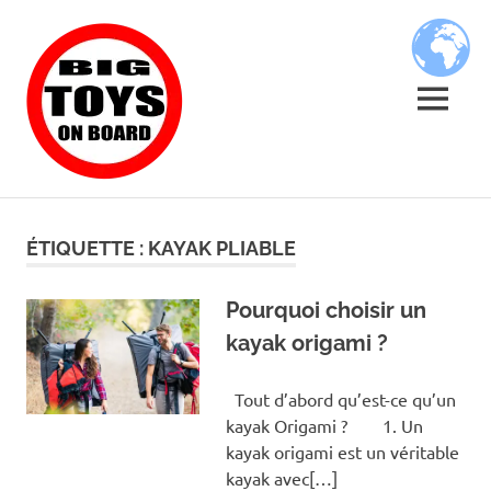
Skip
BIG
to
content
TOYS
MENU
ON
JOUETS
BOARD
DE
BORD
ÉTIQUETTE :
KAYAK PLIABLE
POUR
GRANDS
ENFANTS
Pourquoi choisir un
kayak origami ?
Tout d’abord qu’est-ce qu’un
kayak Origami ? 1. Un
kayak origami est un véritable
kayak avec[…]