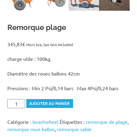
Remorque plage
345,83
€
Hors tva, tax non included
charge utile : 100kg.
Diamètre des roues ballons 42cm
Pressions : Min 2 Psi/0,14 bars Max 4Psi/0,24 bars
quantité
AJOUTER AU PANIER
de
Remorque
Catégorie :
beachwheel
Étiquettes :
remorque de plage
,
plage
remorque roue ballon
,
remorque sable