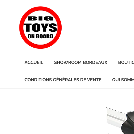
Skip
BIG
to
content
TOYS
ON
JOUETS
DE
BOARD
ACCUEIL
SHOWROOM BORDEAUX
BOUTI
BORD
POUR
GRANDS
CONDITIONS GÉNÉRALES DE VENTE
QUI SOMM
ENFANTS