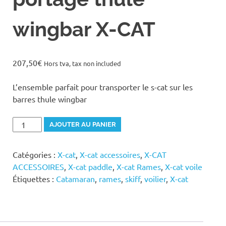
wingbar X-CAT
207,50
€
Hors tva, tax non included
L’ensemble parfait pour transporter le s-cat sur les
barres thule wingbar
quantité
AJOUTER AU PANIER
de
portage
Catégories :
X-cat
,
X-cat accessoires
,
X-CAT
thule
ACCESSOIRES
,
X-cat paddle
,
X-cat Rames
,
X-cat voile
wingbar
Étiquettes :
Catamaran
,
rames
,
skiff
,
voilier
,
X-cat
X-
CAT