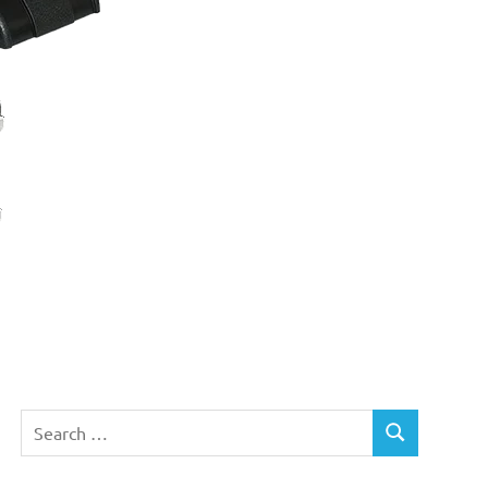
Search
SEARCH
for: