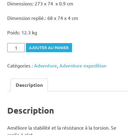
Dimensions: 273 x 74 x 0.9 cm
Dimension replié.: 68 x 74 x 4 cm
Poids: 12.3 kg
quantité
AJOUTER AU PANIER
de
Plancher
Catégories :
Adventure
,
Adventure expedition
rigide
Adventure
GRABNER
Description
Description
Améliore la stabilité et la résistance à la torsion. Se
replie à plat.