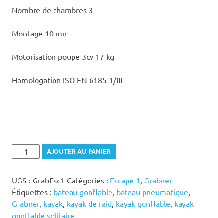
Nombre de chambres 3
Montage 10 mn
Motorisation poupe 3cv 17 kg
Homologation ISO EN 6185-1/III
quantité
AJOUTER AU PANIER
de
Kayak
UGS :
GrabEsc1
Catégories :
Escape 1
,
Grabner
ESCAPE
Étiquettes :
bateau gonflable
,
bateau pneumatique
,
1
Grabner
,
kayak
,
kayak de raid
,
kayak gonflable
,
kayak
Grabner
gonflable solitaire