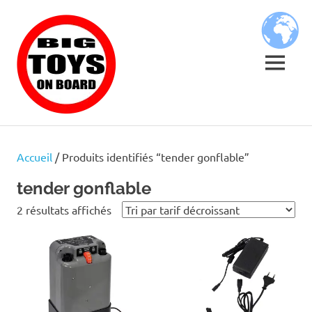
Skip
BIG
to
content
TOYS
MENU
ON
JOUETS
BOARD
DE
BORD
Accueil
/ Produits identifiés “tender gonflable”
POUR
GRANDS
tender gonflable
ENFANTS
Trié
2 résultats affichés
par
prix
décroissant