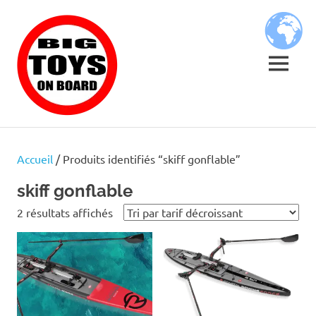
Skip
BIG
to
content
TOYS
MENU
ON
JOUETS
BOARD
DE
BORD
Accueil
/ Produits identifiés “skiff gonflable”
POUR
GRANDS
skiff gonflable
ENFANTS
Trié
2 résultats affichés
par
prix
décroissant