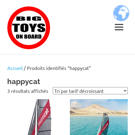
Skip
BIG
to
content
TOYS
MENU
ON
JOUETS
BOARD
DE
BORD
Accueil
/ Produits identifiés “happycat”
POUR
GRANDS
happycat
ENFANTS
Trié
3 résultats affichés
par
prix
décroissant