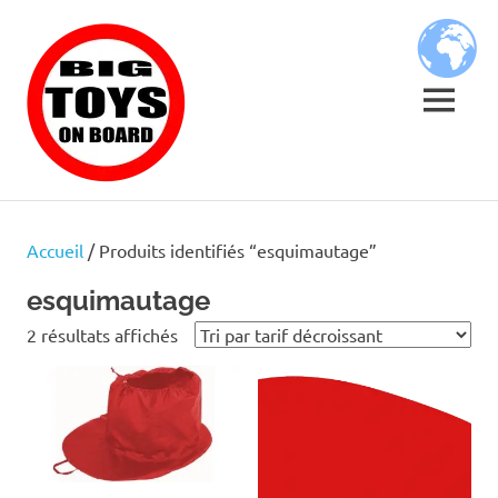
Skip
BIG
to
content
TOYS
MENU
ON
JOUETS
BOARD
DE
BORD
Accueil
/ Produits identifiés “esquimautage”
POUR
GRANDS
esquimautage
ENFANTS
Trié
2 résultats affichés
par
prix
décroissant