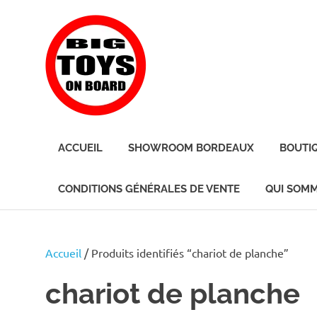
Skip
BIG
to
content
TOYS
ON
JOUETS
DE
BOARD
ACCUEIL
SHOWROOM BORDEAUX
BOUTI
BORD
POUR
GRANDS
CONDITIONS GÉNÉRALES DE VENTE
QUI SOMM
ENFANTS
Accueil
/ Produits identifiés “chariot de planche”
chariot de planche