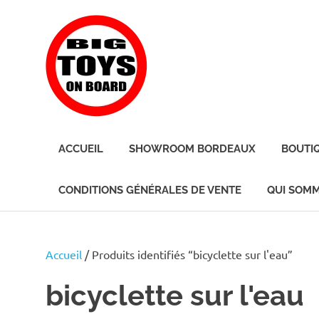
Skip
BIG
to
content
TOYS
ON
JOUETS
DE
BOARD
ACCUEIL
SHOWROOM BORDEAUX
BOUTI
BORD
POUR
GRANDS
CONDITIONS GÉNÉRALES DE VENTE
QUI SOMM
ENFANTS
Accueil
/ Produits identifiés “bicyclette sur l'eau”
bicyclette sur l'eau