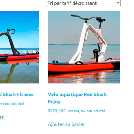
 Shark Fitness
Velo aquatique Red Shark
Enjoy
tax non included
3275,00
€
Hors tva, tax non included
er
Ajouter au panier